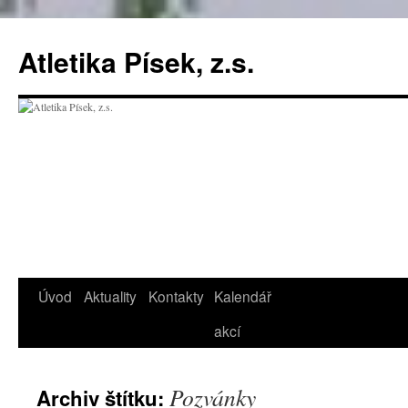
Přejít
k
Atletika Písek, z.s.
obsahu
webu
Úvod
Aktuality
Kontakty
Kalendář
akcí
Pozvánky
Archiv štítku: