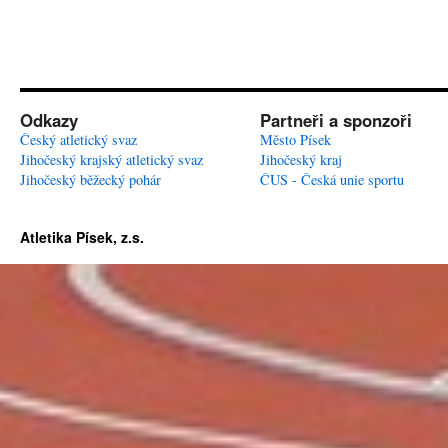
Odkazy
Partneři a sponzoři
Český atletický svaz
Město Písek
Jihočeský krajský atletický svaz
Jihočeský kraj
Jihočeský běžecký pohár
ČUS - Česká unie sportu
Atletika Písek, z.s.