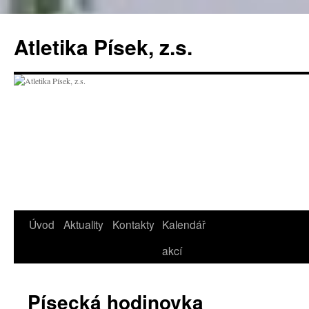
Přejít
k
Atletika Písek, z.s.
obsahu
webu
Úvod
Aktuality
Kontakty
Kalendář
akcí
Písecká hodinovka