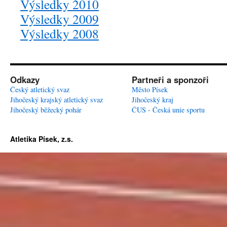
Výsledky 2010
Výsledky 2009
Výsledky 2008
Odkazy
Partneři a sponzoři
Český atletický svaz
Město Písek
Jihočeský krajský atletický svaz
Jihočeský kraj
Jihočeský běžecký pohár
ČUS - Česká unie sportu
Atletika Písek, z.s.