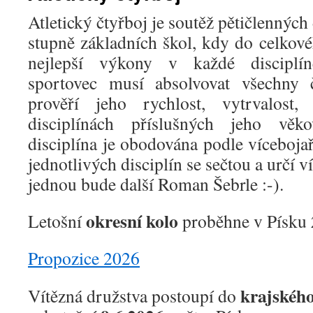
Atletický čtyřboj je soutěž pětičlennýc
stupně základních škol, kdy do celkové
nejlepší výkony v každé disciplín
sportovec musí absolvovat všechny čt
prověří jeho rychlost, vytrvalost
disciplínách příslušných jeho věk
disciplína je obodována podle víceboja
jednotlivých disciplín se sečtou a určí v
jednou bude další Roman Šebrle :-).
okresní kolo
Letošní
proběhne v Písku
Propozice 2026
krajského
Vítězná družstva postoupí do