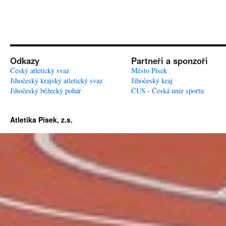
Odkazy
Partneři a sponzoři
Český atletický svaz
Město Písek
Jihočeský krajský atletický svaz
Jihočeský kraj
Jihočeský běžecký pohár
ČUS - Česká unie sportu
Atletika Písek, z.s.