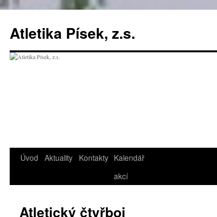
Přejít
k
Atletika Písek, z.s.
obsahu
webu
Úvod
Aktuality
Kontakty
Kalendář
akcí
Atletický čtyřboj