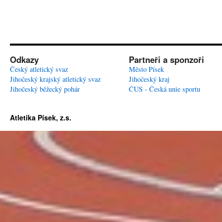
Odkazy
Partneři a sponzoři
Český atletický svaz
Město Písek
Jihočeský krajský atletický svaz
Jihočeský kraj
Jihočeský běžecký pohár
ČUS - Česká unie sportu
Atletika Písek, z.s.